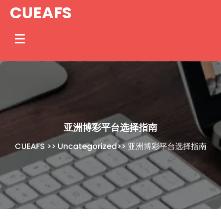
Skip
CUEAFS
to
content
亚洲博彩平台选择指南
CUEAFS
>>
Uncategorized
>>
亚洲博彩平台选择指南