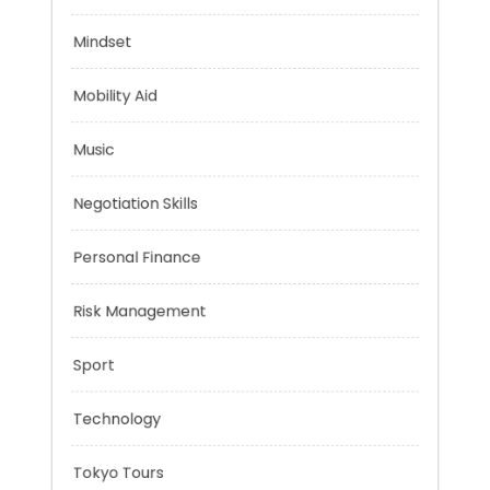
Health
Mindset
Mobility Aid
Music
Negotiation Skills
Personal Finance
Risk Management
Sport