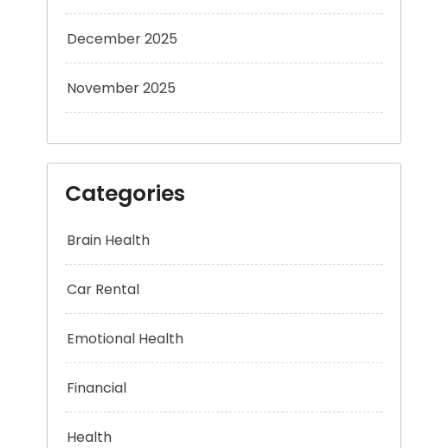
December 2025
November 2025
Categories
Brain Health
Car Rental
Emotional Health
Financial