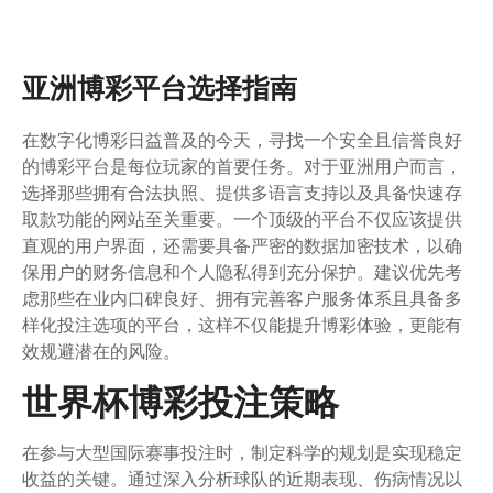
亚洲博彩平台选择指南
在数字化博彩日益普及的今天，寻找一个安全且信誉良好
的博彩平台是每位玩家的首要任务。对于亚洲用户而言，
选择那些拥有合法执照、提供多语言支持以及具备快速存
取款功能的网站至关重要。一个顶级的平台不仅应该提供
直观的用户界面，还需要具备严密的数据加密技术，以确
保用户的财务信息和个人隐私得到充分保护。建议优先考
虑那些在业内口碑良好、拥有完善客户服务体系且具备多
样化投注选项的平台，这样不仅能提升博彩体验，更能有
效规避潜在的风险。
世界杯博彩投注策略
在参与大型国际赛事投注时，制定科学的规划是实现稳定
收益的关键。通过深入分析球队的近期表现、伤病情况以