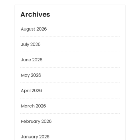
August 2026
July 2026
June 2026
May 2026
April 2026
March 2026
February 2026
January 2026