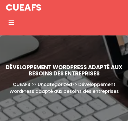
Skip
CUEAFS
to
content
DÉVELOPPEMENT WORDPRESS ADAPTÉ AUX
BESOINS DES ENTREPRISES
CUEAFS
>>
Uncategorized
>>
Développement
WordPress adapté aux besoins des entreprises