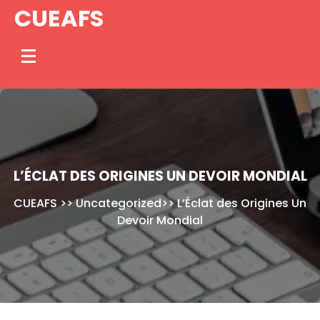
Skip
CUEAFS
to
content
L’ÉCLAT DES ORIGINES UN DEVOIR MONDIAL
CUEAFS
>>
Uncategorized
>>
L’Éclat des Origines Un
Devoir Mondial