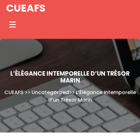
Skip
CUEAFS
to
content
L’ÉLÉGANCE INTEMPORELLE D’UN TRÉSOR
MARIN
CUEAFS
>>
Uncategorized
>>
L’Élégance Intemporelle
d’un Trésor Marin