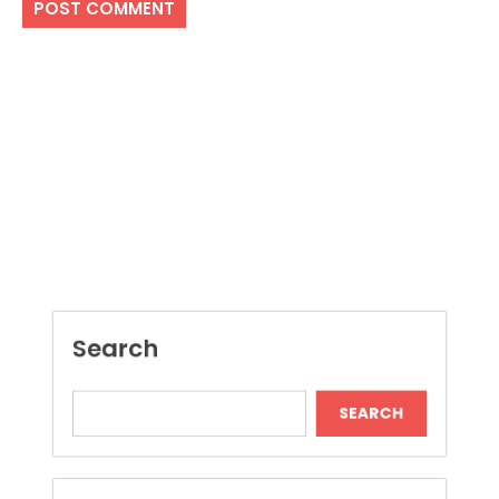
Search
SEARCH
Recent Posts
Local Dispensary Offering Safe and Reliable
Options
Craft Unique Viking Runes in Minutes