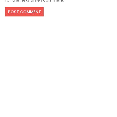
for the next time I comment.
Search
SEARCH
Recent Posts
Local Dispensary Offering Safe and Reliable
Options