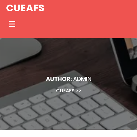
Skip
CUEAFS
to
content
AUTHOR:
ADMIN
CUEAFS
>>