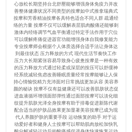
心放松长期坚持台北舒壓能够增强身体免疫力并改
善整体健康状况不同类型的按摩如中式推拿瑞典式
按摩和芳香精油按摩各具特色适合不同人群 疏通经
络的力量 按摩不仅可以缓解表层肌肉酸痛还能够刺
激体内经络调节气血平衡通过特定手法作用于穴位
可以缓解疼痛促进器官功能增强身体自我修复能力
专业按摩师会根据个人体质选择合适手法让身体达
到最佳状态 压力释放的方式 现代生活节奏快工作
压力大长期紧张容易导致身心疲惫按摩是一种有效
的压力释放方式通过轻柔或深层的按压可以舒缓神
经系统减轻焦虑改善睡眠质量经常按摩能够让人保
持心情愉悦精力充沛面对日常挑战更加从容 美容养
颜的秘诀 按摩不仅有益健康还可以改善肌肤状态促
进血液循环增强面部弹性通过面部按摩可以淡化细
纹提升肌肤光泽全身按摩有助于排毒促进新陈代谢
配合适当的护肤品效果更加显著美容按摩已成为现
代人养颜护肤的重要手段 运动恢复的助手 对于运
动爱好者和健身人士按摩可以帮助肌肉放松加快乳
酸分解减轻运动后的酸痛感促进身体快速恢复运动