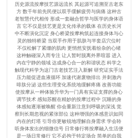
历史源流按摩技艺源远流长 其起源可追溯至古老东
方 数千年前先民便以双手缓解疲劳与病痛 这种古
老智慧代代相传 形成一套融合哲学与医学的身体语
言 它不仅是技艺更是文化传承的载体 在历史长河
中不断演化沉淀 身心桥梁按摩构筑起连接身体与心
灵的独特桥梁 当双手作用于肌肤与半套店穴位时
不仅松解了紧绷的肌肉 更悄然安抚着纷杂的心绪
这种触碰深入而专注 让人暂时脱离外界喧嚣 进入
内在宁静的领域 达成身心合一的和谐状态 科学之
触现代科学为这门古老技艺注入新解 研究证实手法
压力能促进血液循环 加速代谢废物排出 并刺激内
啡肽分泌 这些生理变化系统地缓解疼痛 改善功能
使按摩从一种体验升华为一门具有实证支撑的身心
调节技术 感知苏醒在精妙的按摩过程中 沉睡的身
体感知逐渐被唤醒 你会重新注意到呼吸的深浅 觉
察到长期忽视的紧张部位 这种增强的体感意识如同
内在的灯塔 引导你更敏锐地理解自身需求 学会聆
听身体发出的细微信号 日常修行将按摩融入生活便
是一场日常修行 它不必拘于特定场合 简单的自我