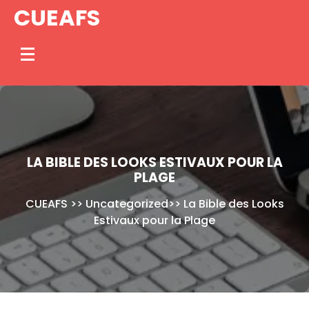
Skip
CUEAFS
to
content
LA BIBLE DES LOOKS ESTIVAUX POUR LA
PLAGE
CUEAFS
>>
Uncategorized
>>
La Bible des Looks
Estivaux pour la Plage